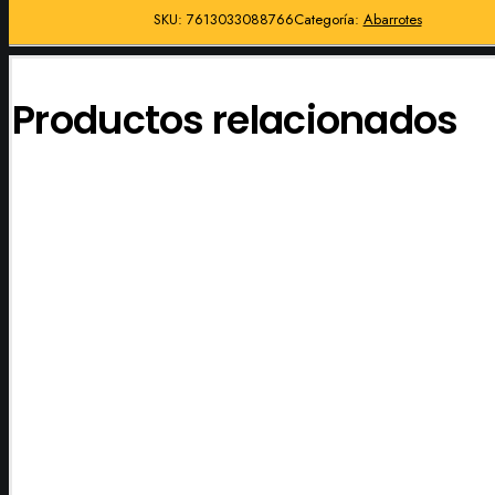
SKU:
7613033088766
Categoría:
Abarrotes
Productos relacionados