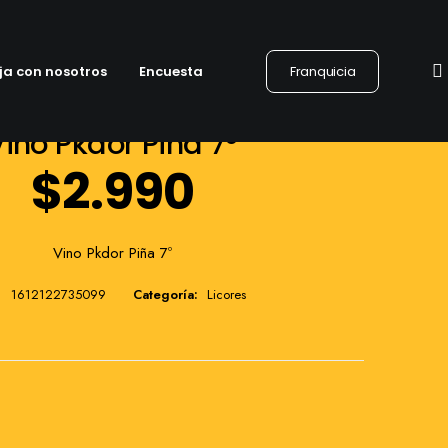
ja con nosotros
Encuesta
Franquicia
Vino Pkdor Piña 7º
$
2.990
Vino Pkdor Piña 7º
1612122735099
Categoría:
Licores