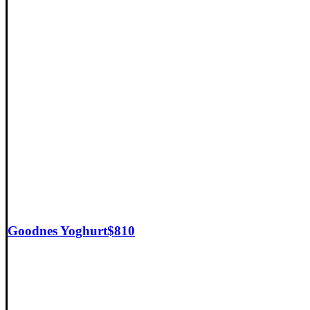
Goodnes Yoghurt
$
810