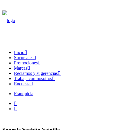
Inicio
Sucursales
Promociones
Marcas
Reclamos y sugerencias
Trabaja con nosotros
Encuesta
Franquicia
Soprole Yoghito Vainilla