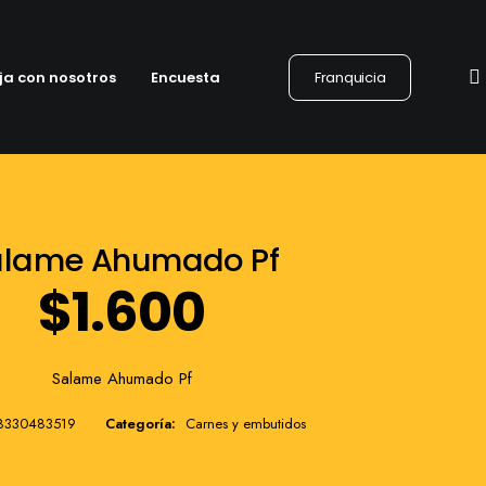
ja con nosotros
Encuesta
Franquicia
alame Ahumado Pf
$
1.600
Salame Ahumado Pf
8330483519
Categoría:
Carnes y embutidos