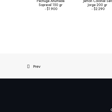
Pechuga Ahumada
Jamon Colonial San
Sopraval 150 gr
Jorge 200 gr
$
1.900
$
2.290
Prev