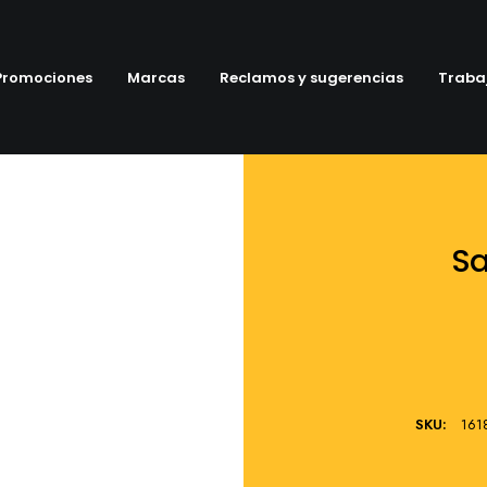
Promociones
Marcas
Reclamos y sugerencias
Traba
S
SKU:
161