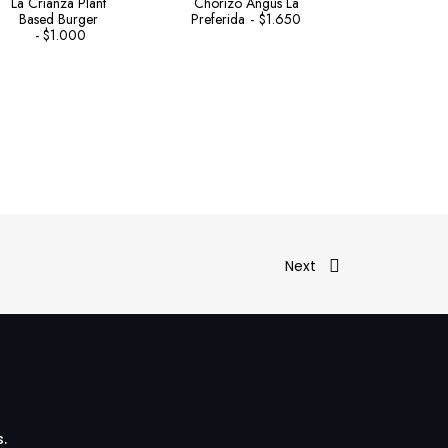
La Crianza Plant
Chorizo Angus La
Jamon Art
Based Burger
Preferida
$
1.650
Receta Del
$
1.000
$
3.1
Next
.