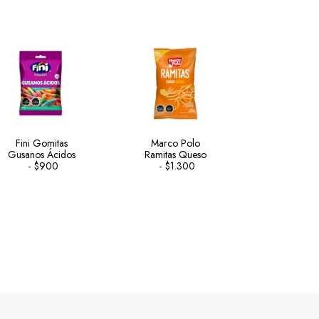
Fini Gomitas
Marco Polo
Costa F
Gusanos Ácidos
Ramitas Queso
Chocolate
$
900
$
1.300