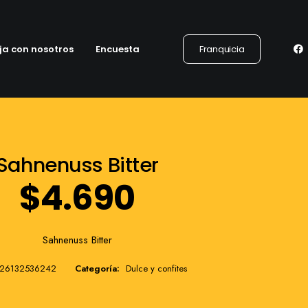
ja con nosotros
Encuesta
Franquicia
Sahnenuss Bitter
$
4.690
Sahnenuss Bitter
26132536242
Categoría:
Dulce y confites