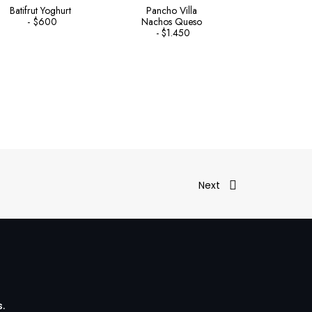
Batifrut Yoghurt
Pancho Villa
Soprole Y
$
600
Nachos Queso
Frutilla
$
1.450
Next
.