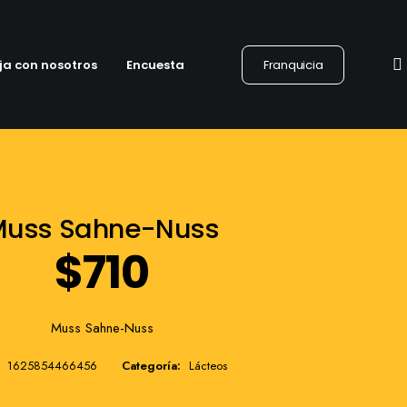
ja con nosotros
Encuesta
Franquicia
Muss Sahne-Nuss
$
710
Muss Sahne-Nuss
1625854466456
Categoría:
Lácteos