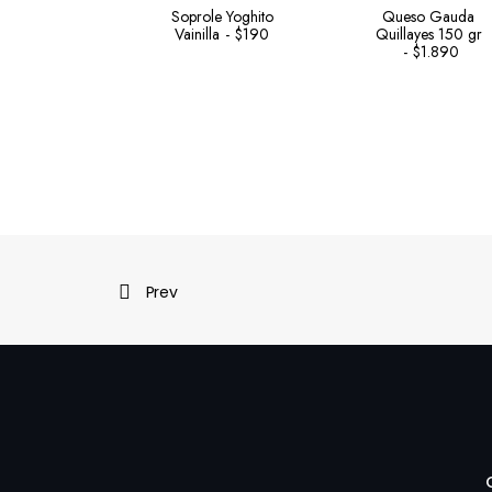
Soprole Yoghito
Queso Gauda
Vainilla
$
190
Quillayes 150 gr
$
1.890
Prev