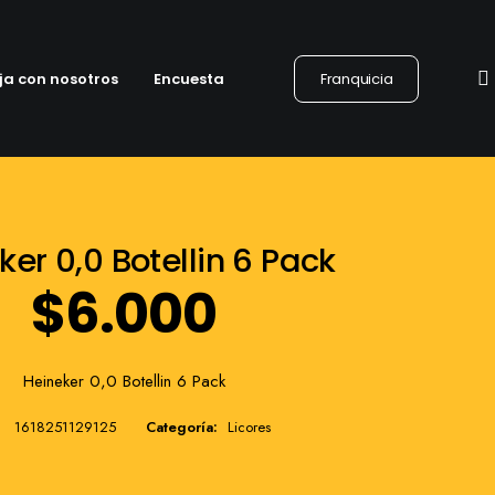
ja con nosotros
Encuesta
Franquicia
ker 0,0 Botellin 6 Pack
$
6.000
Heineker 0,0 Botellin 6 Pack
1618251129125
Categoría:
Licores