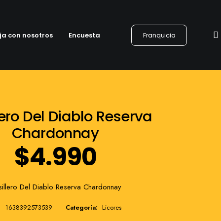
ja con nosotros
Encuesta
Franquicia
ero Del Diablo Reserva
Chardonnay
$
4.990
illero Del Diablo Reserva Chardonnay
1638392573539
Categoría:
Licores